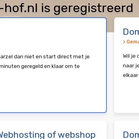
of.nl is geregistreerd
exx
Dom
> Gema
Wil je
arzel dan niet en start direct met je
naar j
minuten geregeld en klaar om te
elkaar
Webhosting of webshop
Dom