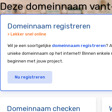
Deze domeinnaam vant-h
en geparkeerd bij
Vim
Domeinnaam registreren
> Lekker snel online
Wil je een soortgelijke
domeinnaam registreren
? A
unieke domeinnaam op het internet! Binnen enkele 
beginnen met jouw project.
Nu registreren
Domeinnaam checken